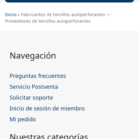
Inicio
»
Fabricantes de tornillos autoperforantes —
Proveedores de tornillos autoperforantes
Fabricantes de tornillos autoperforantes — Proveedores de tornillos autoperforantes
Navegación
Preguntas frecuentes
Servicio Postventa
Solicitar soporte
Inicio de sesión de miembro
Mi pedido
Nuestras categorías