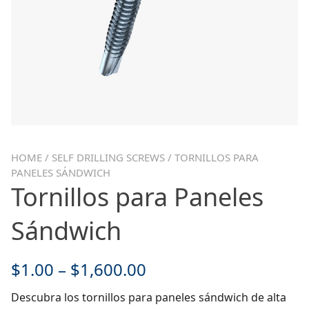
HOME
/
SELF DRILLING SCREWS
/ TORNILLOS PARA
PANELES SÁNDWICH
Tornillos para Paneles
Sándwich
$
1.00
–
$
1,600.00
Descubra los tornillos para paneles sándwich de alta