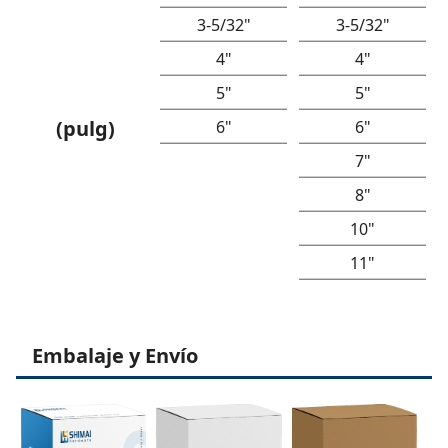
3-5/32"
3-5/32"
4"
4"
5"
5"
(pulg)
6"
6"
7"
8"
10"
11"
Embalaje y Envío