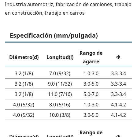
Industria automotriz, fabricación de camiones, trabajo
en construcción, trabajo en carros
Especificación (mm/pulgada)
Rango de
Diámetro(d)
Longitud(l)
Φ
agarre
3.2 (1/8)
7.0 (9/32)
1.0-3.0
3.3-3.4
3.2 (1/8)
9.0 (11/32)
3.0-5.0
3.3-3.4
3.2 (1/8)
11.0 (7/16)
5.0-7.0
3.3-3.4
4.0 (5/32)
8.0 (5/16)
1.0-3.0
4.1-4.2
4.0 (5/32)
10.0 (3/8)
3.0-5.0
4.1-4.2
Rango de
Diámetro(d)
Longitud(l)
Φ