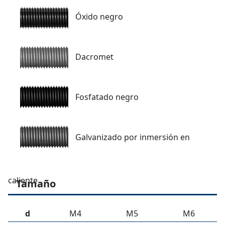
Óxido negro
Dacromet
Fosfatado negro
Galvanizado por inmersión en
caliente
Tamaño
d
M4
M5
M6