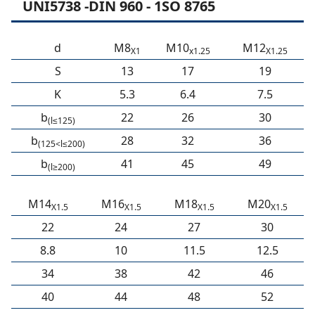
UNI5738 -DIN 960 - 1SO 8765
d
M8
M10
M12
X1
x1.25
X1.25
S
13
17
19
K
5.3
6.4
7.5
b
22
26
30
(l≤125)
b
28
32
36
(125<l≤200)
b
41
45
49
(l≥200)
M14
M16
M18
M20
X1.5
X1.5
X1.5
X1.5
22
24
27
30
8.8
10
11.5
12.5
34
38
42
46
40
44
48
52