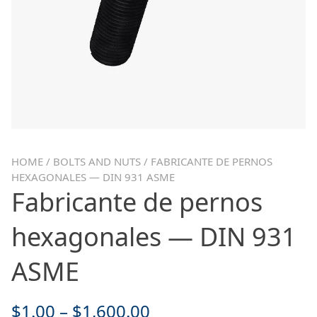
HOME
/
BOLTS AND NUTS
/ FABRICANTE DE PERNOS
HEXAGONALES — DIN 931 ASME
Fabricante de pernos
hexagonales — DIN 931
ASME
$
1.00
–
$
1,600.00