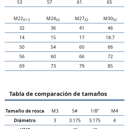
53
57
61
65
M22
M24
M27
M30
X1.5
X2
X2
X2
32
36
41
46
14
15
17
18.7
50
54
60
66
56
60
66
72
69
73
79
85
Tabla de comparación de tamaños
Tamaño de rosca
M3
5#
1/8”
M4
Diámetro
3
3.175
3.175
4