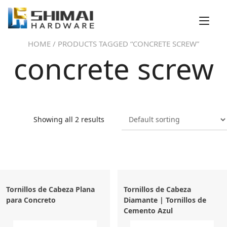
Ir
al
Alt
contenido
nav
HOME
/ PRODUCTS TAGGED “CONCRETE SCREW”
concrete screw
Showing all 2 results
Tornillos de Cabeza Plana
Tornillos de Cabeza
para Concreto
Diamante | Tornillos de
Cemento Azul